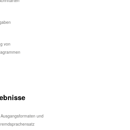
chriftarten
rgaben
ng von
 Diagrammen
ebnisse
en Ausgangsformaten und
 Fremdsprachensatz