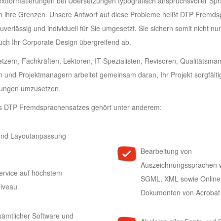
Textformatierungen bei Übersetzungen typografisch anspruchsvoller Sp
an ihre Grenzen. Unsere Antwort auf diese Probleme heißt DTP Fremds
verlässig und individuell für Sie umgesetzt. Sie sichern somit nicht nu
h Ihr Corporate Design übergreifend ab.
zern, Fachkräften, Lektoren, IT-Spezialisten, Revisoren, Qualitätsma
en und Projektmanagern arbeitet gemeinsam daran, Ihr Projekt sorgfält
rungen umzusetzen.
s DTP Fremdsprachensatzes gehört unter anderem:
und Layoutanpassung
Bearbeitung von
Auszeichnungssprachen 
ervice auf höchstem
SGML, XML sowie Online
Niveau
Dokumenten von Acrobat
sämtlicher Software und