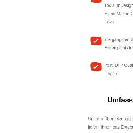
Tools (InDesig
FrameMaker, C
usw.)
alle gängigen 
Endergebnis in
Post–DTP Quali
Inhalte
Umfass
Um den Übersetzungspro
liefern Ihnen das Erge