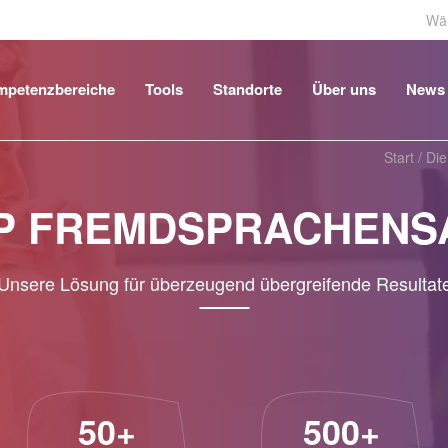
Wäh
mpetenzbereiche
Tools
Standorte
Über uns
News
Start
/
Die
P FREMDSPRACHENS
Unsere Lösung für überzeugend übergreifende Resultat
50+
500+