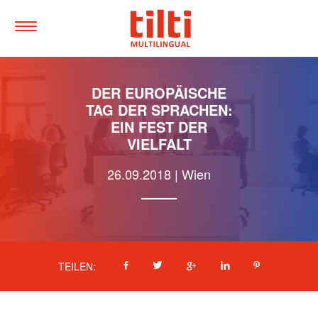
Tilti
Multilingual
Menü
einblenden
Schnellnavigation
Zum
DER EUROPÄISCHE
Hauptinhalt
springen
TAG DER SPRACHEN:
Accesskey
:
EIN FEST DER
0
VIELFALT
Zur
Hauptnavigation
26.09.2018
|
Wien
springen,
Accesskey
:
1
Facebook
Twitter
Google
LinkedIn
Pinterest
TEILEN:
Plus